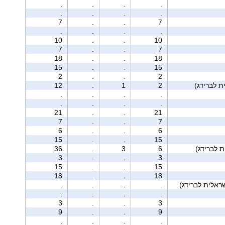
.
.
.
.
.
.
.
.
7
.
.
7
.
.
.
.
10
.
.
10
7
.
.
7
18
.
.
18
15
.
.
15
2
.
.
2
12
.
1
2
.
.
.
.
.
.
.
.
21
.
.
21
7
.
.
7
6
.
.
6
15
.
.
15
36
.
3
6
3
.
.
3
15
.
.
15
18
.
.
18
.
.
.
.
.
.
.
.
3
.
.
3
9
.
.
9
.
.
.
.