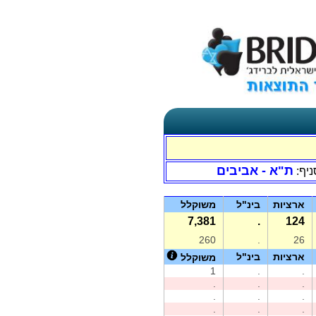
ת"א - אביבים
ניף:
ארציות
בינ"ל
משוקלל
7,381
.
124
260
.
26
ארציות
בינ"ל
משוקלל
1
.
.
.
.
.
.
.
.
.
.
.