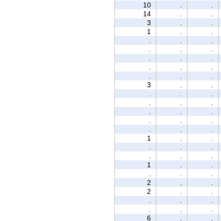
10
.
.
14
.
.
3
.
.
1
.
.
.
.
.
.
.
.
.
.
.
.
.
.
.
.
.
3
.
.
.
.
.
.
.
.
.
.
.
.
.
.
.
.
.
1
.
.
.
.
.
.
.
.
1
.
.
.
.
.
2
.
.
2
.
.
.
.
.
.
.
.
6
.
.