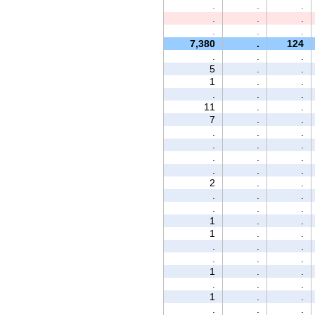
.
.
.
.
.
.
.
.
.
7,380
.
124
.
.
.
5
.
.
1
.
.
.
.
.
11
.
.
7
.
.
.
.
.
.
.
.
.
.
.
.
.
.
2
.
.
.
.
.
.
.
.
1
.
.
1
.
.
.
.
.
.
.
.
1
.
.
.
.
.
1
.
.
.
.
.