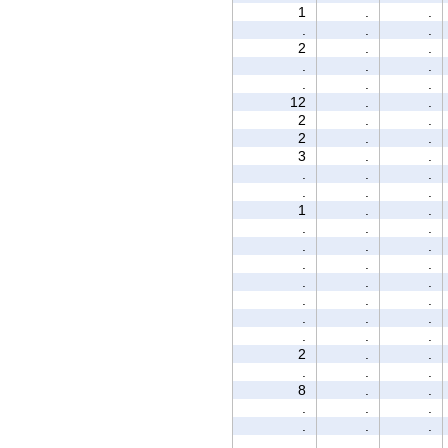
1
.
.
.
.
.
2
.
.
.
.
.
.
.
.
12
.
.
2
.
.
2
.
.
3
.
.
.
.
.
.
.
.
1
.
.
.
.
.
.
.
.
.
.
.
.
.
.
.
.
.
.
.
.
.
.
.
2
.
.
.
.
.
8
.
.
.
.
.
.
.
.
.
.
.