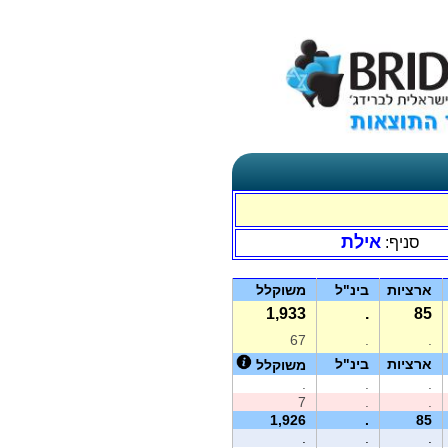
אילת
סניף:
ארציות
בינ"ל
משוקלל
1,933
.
85
67
.
.
ארציות
בינ"ל
משוקלל
.
.
.
7
.
.
1,926
.
85
.
.
.