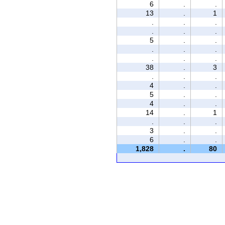
6
.
.
13
.
1
.
.
.
.
.
.
5
.
.
.
.
.
.
.
.
38
.
3
.
.
.
4
.
.
5
.
.
4
.
.
14
.
1
.
.
.
3
.
.
6
.
.
1,828
.
80