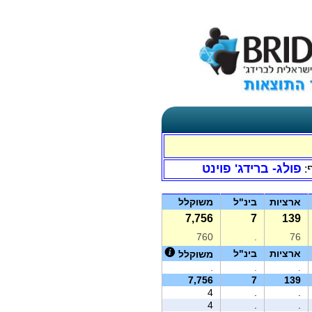
פולג- ברידג' פוינט
:
ארציות
בינ"ל
משוקלל
7,756
7
139
760
.
76
ארציות
בינ"ל
משוקלל
.
.
.
7,756
7
139
4
.
.
4
.
.