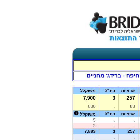
חיפה - ברידג' מחניים
ארציות
בינ"ל
משוקלל
7,900
3
257
830
.
83
ארציות
בינ"ל
משוקלל
5
.
.
2
.
.
7,893
3
257
.
.
.