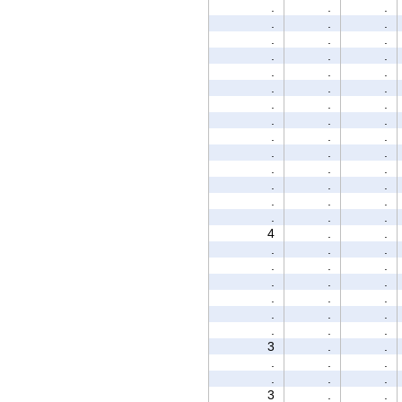
.
.
.
.
.
.
.
.
.
.
.
.
.
.
.
.
.
.
.
.
.
.
.
.
.
.
.
.
.
.
.
.
.
.
.
.
.
.
.
.
.
.
4
.
.
.
.
.
.
.
.
.
.
.
.
.
.
.
.
.
.
.
.
3
.
.
.
.
.
.
.
.
3
.
.