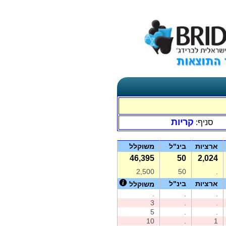
קריות
סניף:
ארציות
בינ"ל
משוקלל
46,395
50
2,024
2,500
50
.
ארציות
בינ"ל
משוקלל
.
.
.
3
.
.
5
.
.
10
.
1