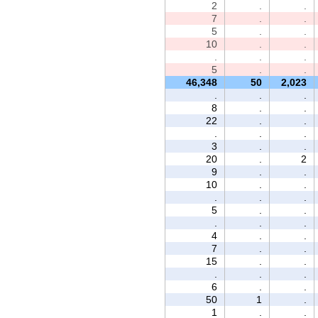
2
.
.
7
.
.
5
.
.
10
.
.
.
.
.
5
.
.
46,348
50
2,023
.
.
.
8
.
.
22
.
.
.
.
.
3
.
.
20
.
2
9
.
.
10
.
.
.
.
.
5
.
.
.
.
.
4
.
.
7
.
.
15
.
.
.
.
.
6
.
.
50
1
.
1
.
.