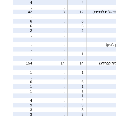
4
.
.
4
.
.
.
.
42
.
3
12
.
.
.
.
6
.
.
6
6
.
.
6
2
.
.
2
.
.
.
.
.
.
.
.
.
.
.
.
.
.
.
.
1
.
.
1
.
.
.
.
154
.
14
14
.
.
.
.
1
.
.
1
.
.
.
.
6
.
.
6
1
.
.
1
1
.
.
1
1
.
.
1
4
.
.
4
9
.
.
9
3
.
.
3
3
.
.
3