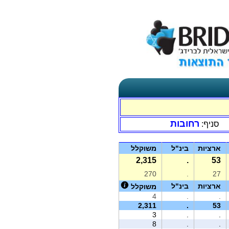
רחובות
סניף:
ארציות
בינ"ל
משוקלל
2,315
.
53
270
.
27
ארציות
בינ"ל
משוקלל
4
.
.
2,311
.
53
3
.
.
8
.
.