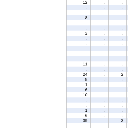
12
.
.
.
.
.
.
.
.
8
.
.
.
.
.
.
.
.
2
.
.
.
.
.
.
.
.
.
.
.
.
.
.
.
.
.
11
.
.
.
.
.
24
.
2
8
.
.
1
.
.
6
.
.
10
.
.
.
.
.
.
.
.
1
.
.
6
.
.
39
.
3
.
.
.