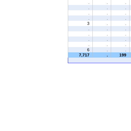
.
.
.
.
.
.
.
.
.
.
.
.
3
.
.
.
.
.
.
.
.
.
.
.
.
.
.
6
.
.
7,717
.
199