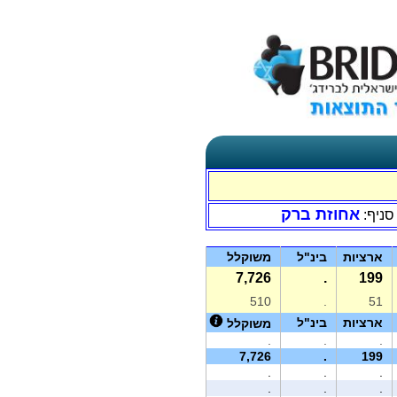
אחוזת ברק
סניף:
ארציות
בינ"ל
משוקלל
7,726
.
199
510
.
51
ארציות
בינ"ל
משוקלל
.
.
.
7,726
.
199
.
.
.
.
.
.