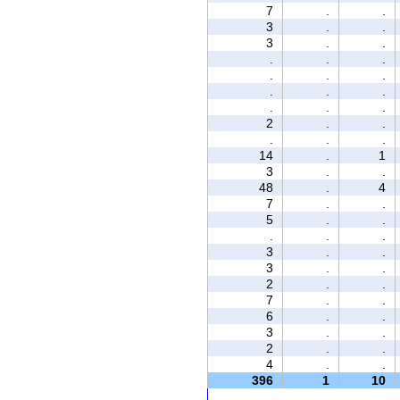
7
.
.
3
.
.
3
.
.
.
.
.
.
.
.
.
.
.
.
.
.
2
.
.
.
.
.
14
.
1
3
.
.
48
.
4
7
.
.
5
.
.
.
.
.
3
.
.
3
.
.
2
.
.
7
.
.
6
.
.
3
.
.
2
.
.
4
.
.
396
1
10