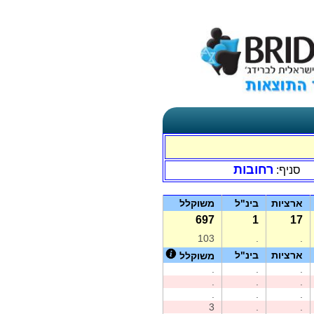
רחובות
סניף:
ארציות
בינ"ל
משוקלל
697
1
17
103
.
.
ארציות
בינ"ל
משוקלל
.
.
.
.
.
.
.
.
.
3
.
.