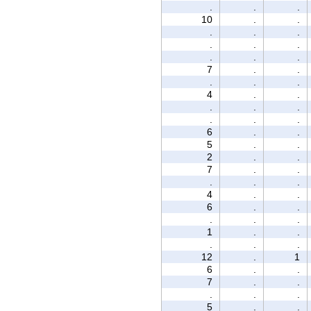
.
.
.
10
.
.
.
.
.
.
.
.
.
.
.
7
.
.
.
.
.
4
.
.
.
.
.
.
.
.
6
.
.
5
.
.
2
.
.
7
.
.
.
.
.
4
.
.
6
.
.
.
.
.
1
.
.
.
.
.
12
.
1
6
.
.
7
.
.
.
.
.
5
.
.