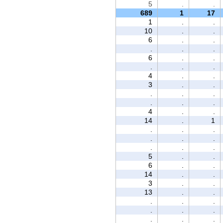
5
.
.
689
1
17
1
.
.
10
.
.
6
.
.
.
.
.
6
.
.
.
.
.
4
.
.
3
.
.
.
.
.
.
.
.
4
.
.
14
.
1
.
.
.
.
.
.
.
.
.
5
.
.
6
.
.
14
.
.
3
.
.
13
.
.
.
.
.
.
.
.
.
.
.