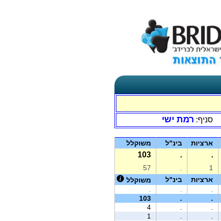
רמת ישי
סניף:
ארציות
בינ"ל
משוקלל
103
.
.
57
.
1
ארציות
בינ"ל
משוקלל
.
.
.
103
.
.
4
.
.
1
.
.