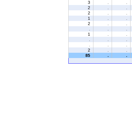
3
.
.
2
.
.
2
.
.
1
.
.
2
.
.
.
.
.
1
.
.
.
.
.
.
.
.
2
.
.
85
.
.