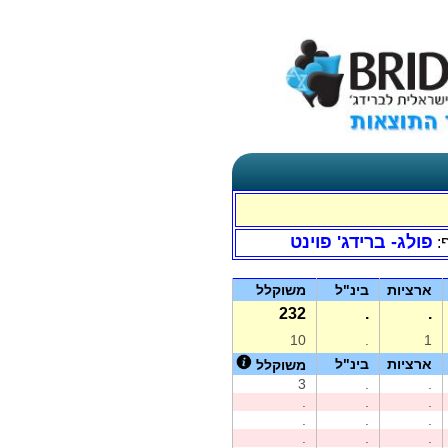
פולג- ברידג' פוינט
:
ארציות
בינ"ל
משוקלל
232
.
.
10
.
1
ארציות
בינ"ל
משוקלל
3
.
.
.
.
.
.
.
.
.
.
.