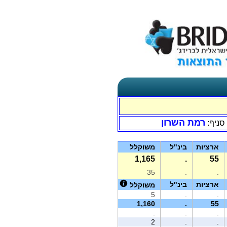
רמת השרון
סניף:
ארציות
בינ"ל
משוקלל
1,165
.
55
35
.
.
ארציות
בינ"ל
משוקלל
5
.
.
1,160
.
55
.
.
.
2
.
.