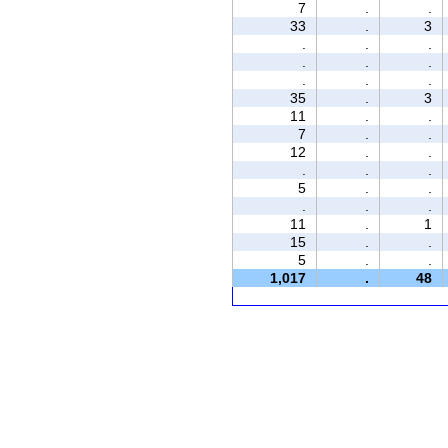
7
.
.
33
.
3
.
.
.
.
.
.
.
.
.
35
.
3
11
.
.
7
.
.
12
.
.
.
.
.
5
.
.
.
.
.
11
.
1
15
.
.
5
.
.
1,017
.
48