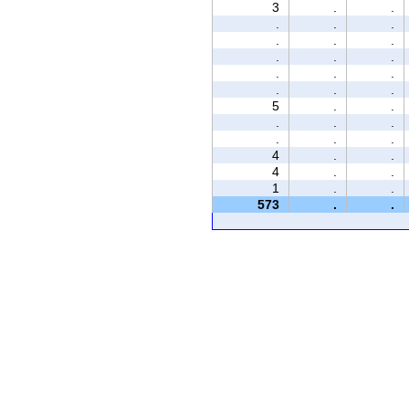
3
.
.
.
.
.
.
.
.
.
.
.
.
.
.
.
.
.
5
.
.
.
.
.
.
.
.
4
.
.
4
.
.
1
.
.
573
.
.