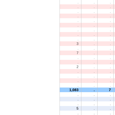
.
.
.
.
.
.
.
.
.
.
.
.
.
.
.
.
.
.
.
.
.
.
.
.
.
.
.
3
.
.
.
.
.
7
.
.
.
.
.
.
.
.
2
.
.
.
.
.
.
.
.
.
.
.
.
.
.
1,083
.
7
.
.
.
.
.
.
.
.
.
5
.
.
.
.
.