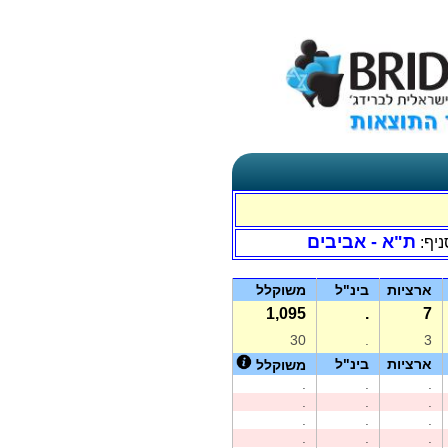
ת"א - אביבים
ניף:
ארציות
בינ"ל
משוקלל
1,095
.
7
30
.
3
ארציות
בינ"ל
משוקלל
.
.
.
.
.
.
.
.
.
.
.
.