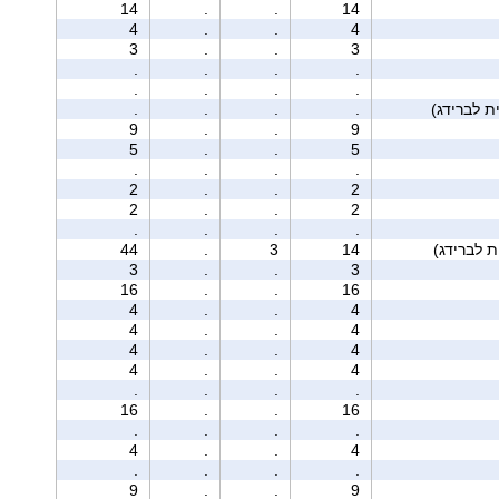
14
.
.
14
4
.
.
4
3
.
.
3
.
.
.
.
.
.
.
.
.
.
.
.
9
.
.
9
5
.
.
5
.
.
.
.
2
.
.
2
2
.
.
2
.
.
.
.
44
.
3
14
3
.
.
3
16
.
.
16
4
.
.
4
4
.
.
4
4
.
.
4
4
.
.
4
.
.
.
.
16
.
.
16
.
.
.
.
4
.
.
4
.
.
.
.
9
.
.
9