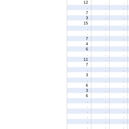
12
.
.
.
.
.
7
.
.
3
.
.
15
.
.
.
.
.
.
.
.
7
.
.
4
.
.
6
.
.
.
.
.
11
.
.
7
.
.
.
.
.
3
.
.
.
.
.
6
.
.
3
.
.
6
.
.
.
.
.
.
.
.
.
.
.
.
.
.
.
.
.
.
.
.