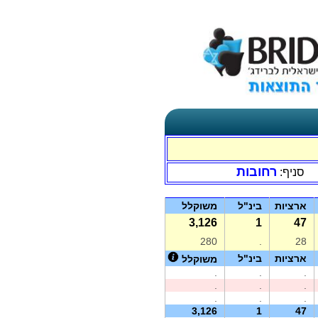
רחובות
סניף:
ארציות
בינ"ל
משוקלל
3,126
1
47
280
.
28
ארציות
בינ"ל
משוקלל
.
.
.
.
.
.
.
.
.
3,126
1
47