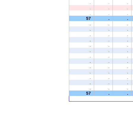
.
.
.
.
.
.
.
.
.
57
.
.
.
.
.
.
.
.
.
.
.
.
.
.
.
.
.
.
.
.
.
.
.
.
.
.
.
.
.
.
.
.
.
.
.
.
.
.
.
.
.
57
.
.