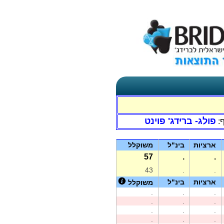
פולג- ברידג' פוינט
ף:
ארציות
בינ"ל
משוקלל
57
.
.
43
.
.
ארציות
בינ"ל
משוקלל
.
.
.
.
.
.
.
.
.
.
.
.