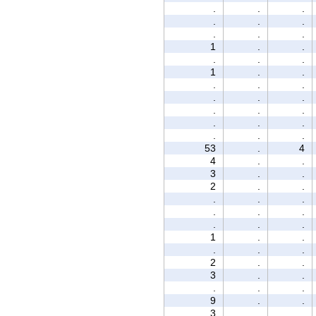
.
.
.
.
.
.
.
.
.
1
.
.
.
.
.
1
.
.
.
.
.
.
.
.
.
.
.
.
.
.
.
.
.
53
.
4
4
.
.
3
.
.
2
.
.
.
.
.
.
.
.
.
.
.
1
.
.
.
.
.
2
.
.
3
.
.
.
.
.
9
.
.
3
.
.