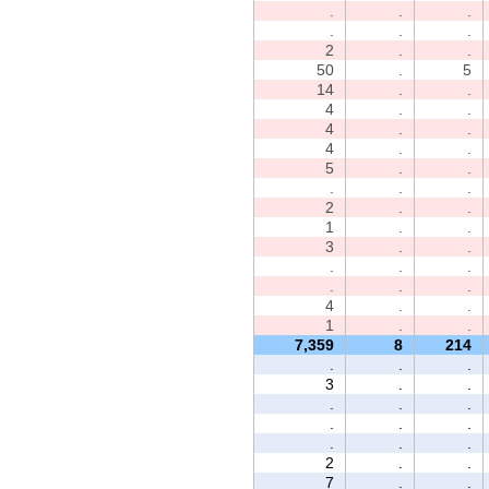
.
.
.
.
.
.
2
.
.
50
.
5
14
.
.
4
.
.
4
.
.
4
.
.
5
.
.
.
.
.
2
.
.
1
.
.
3
.
.
.
.
.
.
.
.
4
.
.
1
.
.
7,359
8
214
.
.
.
3
.
.
.
.
.
.
.
.
.
.
.
2
.
.
7
.
.