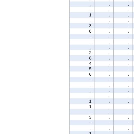
.
.
.
.
.
.
1
.
.
.
.
.
3
.
.
8
.
.
.
.
.
.
.
.
.
.
.
2
.
.
8
.
.
4
.
.
5
.
.
6
.
.
.
.
.
.
.
.
.
.
.
.
.
.
1
.
.
1
.
.
.
.
.
3
.
.
.
.
.
.
.
.
1
.
.