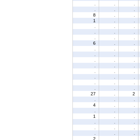
.
.
.
.
.
.
8
.
.
1
.
.
.
.
.
.
.
.
.
.
.
6
.
.
.
.
.
.
.
.
.
.
.
.
.
.
.
.
.
.
.
.
.
.
.
.
.
.
27
.
2
.
.
.
4
.
.
.
.
.
1
.
.
.
.
.
.
.
.
.
.
.
2
.
.