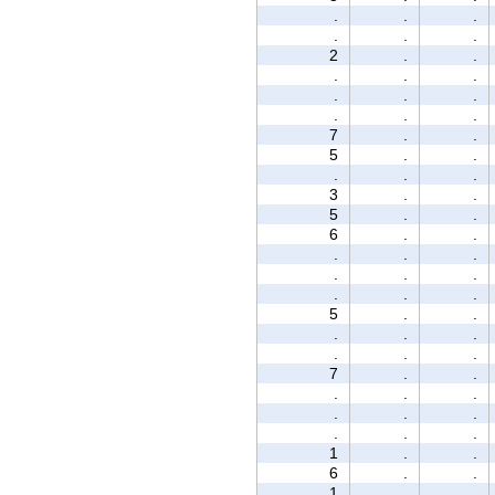
.
.
.
.
.
.
2
.
.
.
.
.
.
.
.
.
.
.
7
.
.
5
.
.
.
.
.
3
.
.
5
.
.
6
.
.
.
.
.
.
.
.
.
.
.
5
.
.
.
.
.
.
.
.
7
.
.
.
.
.
.
.
.
.
.
.
1
.
.
6
.
.
1
.
.