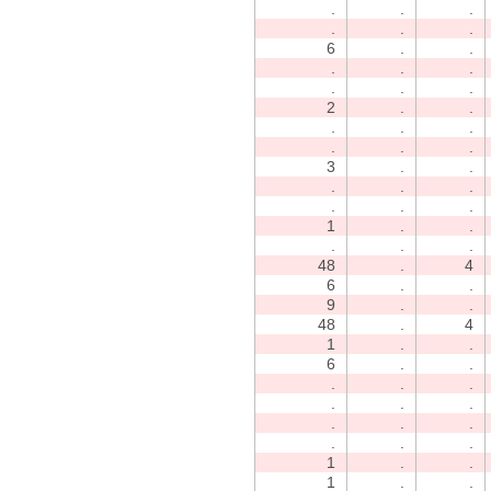
.
.
.
.
.
.
6
.
.
.
.
.
.
.
.
2
.
.
.
.
.
.
.
.
3
.
.
.
.
.
.
.
.
1
.
.
.
.
.
48
.
4
6
.
.
9
.
.
48
.
4
1
.
.
6
.
.
.
.
.
.
.
.
.
.
.
.
.
.
1
.
.
1
.
.