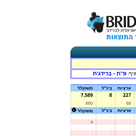
פ''ת - ברידג'ת
ניף:
ארציות
בינ"ל
משוקלל
7,589
8
227
880
.
88
ארציות
בינ"ל
משוקלל
.
.
.
4
.
.
.
.
.
.
.
.