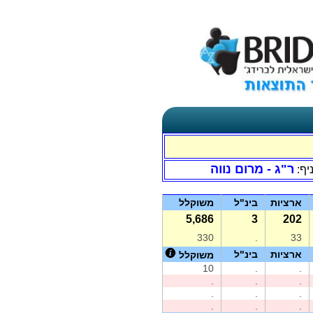
ר"ג - מרום נווה
יף:
ארציות
בינ"ל
משוקלל
5,686
3
202
330
.
33
ארציות
בינ"ל
משוקלל
10
.
.
.
.
.
.
.
.
.
.
.