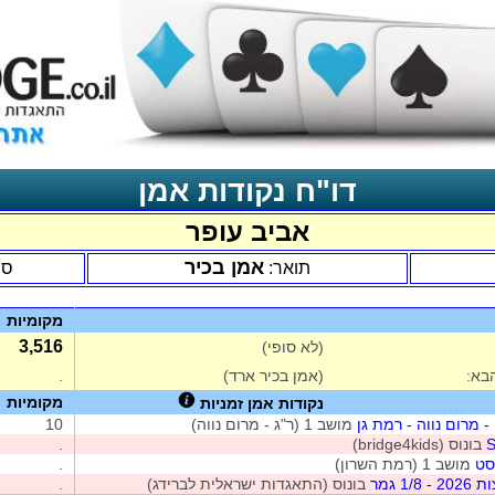
דו"ח נקודות אמן
אביב עופר
אמן בכיר
תואר:
סנ
מקומיות
3,516
(לא סופי)
בא:
(אמן בכיר ארד)
.
מקומיות
נקודות אמן זמניות
- מרום נווה - רמת גן
מושב 1 (ר"ג - מרום נווה)
10
בונוס (bridge4kids)
.
סט
מושב 1 (רמת השרון)
.
1 גמר
בונוס (התאגדות ישראלית לברידג)
.