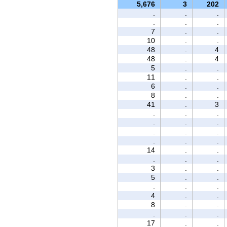
5,676
3
202
.
.
.
.
.
.
7
.
.
10
.
.
48
.
4
48
.
4
5
.
.
11
.
.
6
.
.
8
.
.
41
.
3
.
.
.
.
.
.
.
.
.
.
.
.
14
.
.
.
.
.
3
.
.
5
.
.
.
.
.
4
.
.
8
.
.
.
.
.
17
.
.