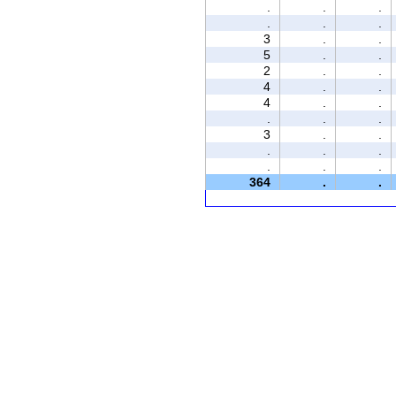
.
.
.
.
.
.
3
.
.
5
.
.
2
.
.
4
.
.
4
.
.
.
.
.
3
.
.
.
.
.
.
.
.
364
.
.