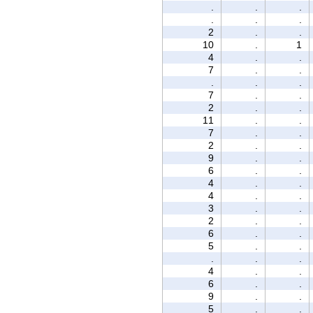
.
.
.
.
.
.
2
.
.
10
.
1
4
.
.
7
.
.
.
.
.
7
.
.
2
.
.
11
.
.
7
.
.
2
.
.
9
.
.
6
.
.
4
.
.
4
.
.
3
.
.
2
.
.
6
.
.
5
.
.
.
.
.
4
.
.
6
.
.
9
.
.
5
.
.