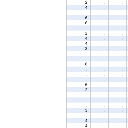
2
.
.
4
.
.
.
.
.
6
.
.
6
.
.
.
.
.
2
.
.
4
.
.
4
.
.
3
.
.
.
.
.
.
.
.
8
.
.
.
.
.
.
.
.
.
.
.
6
.
.
2
.
.
.
.
.
.
.
.
.
.
.
3
.
.
.
.
.
4
.
.
4
.
.