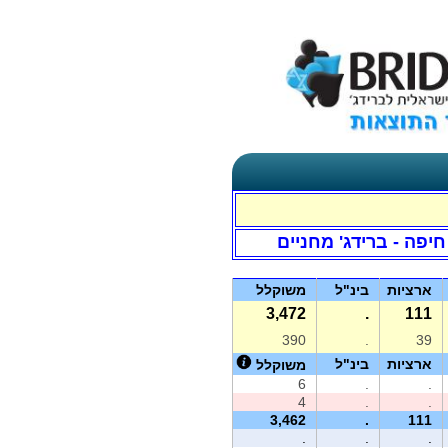
חיפה - ברידג' מחניים
ארציות
בינ"ל
משוקלל
3,472
.
111
390
.
39
ארציות
בינ"ל
משוקלל
6
.
.
4
.
.
3,462
.
111
.
.
.