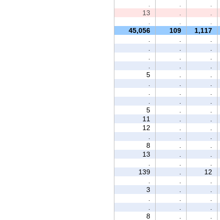
.
.
.
13
.
.
.
.
.
45,056
109
1,117
.
.
.
.
.
.
.
.
.
.
.
.
5
.
.
.
.
.
.
.
.
.
.
.
5
.
.
11
.
.
12
.
.
.
.
.
8
.
.
13
.
.
.
.
.
139
.
12
.
.
.
3
.
.
.
.
.
.
.
.
8
.
.