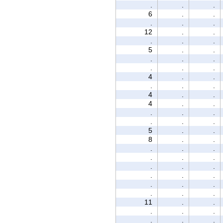
.
.
.
6
.
.
.
.
.
12
.
.
.
.
.
5
.
.
.
.
.
.
.
.
4
.
.
.
.
.
4
.
.
4
.
.
.
.
.
.
.
.
5
.
.
8
.
.
.
.
.
.
.
.
.
.
.
.
.
.
.
.
.
.
.
.
11
.
.
.
.
.
.
.
.