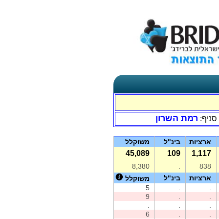
רמת השרון
סניף:
ארציות
בינ"ל
משוקלל
45,089
109
1,117
8,380
.
838
ארציות
בינ"ל
משוקלל
5
.
.
9
.
.
.
.
.
6
.
.