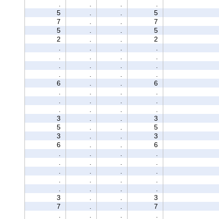
.
.
.
.
5
.
.
5
7
.
.
7
5
.
.
5
2
.
.
2
.
.
.
.
.
.
.
.
.
.
.
.
.
.
.
.
6
.
.
6
.
.
.
.
.
.
.
.
.
.
.
.
3
.
.
3
5
.
.
5
3
.
.
3
6
.
.
6
.
.
.
.
.
.
.
.
.
.
.
.
.
.
.
.
.
.
.
.
3
.
.
3
7
.
.
7
.
.
.
.