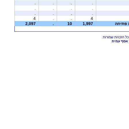
.
.
.
.
.
.
.
.
.
.
.
.
4
.
.
4
ת פתיחה
1,997
10
.
2,097
אסף עמית