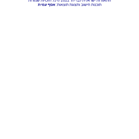
התאגדות ישראלית לברידג' 2022 © כל הזכויות שמורות
תוכנות חישוב ותצוגת תוצאות:
אסף עמית