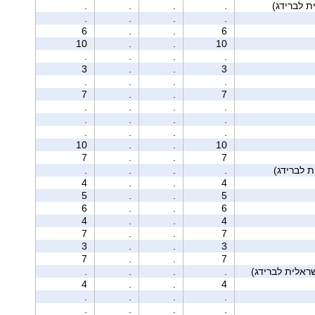
.
.
.
.
.
.
.
.
6
.
.
6
10
.
.
10
.
.
.
.
3
.
.
3
.
.
.
.
7
.
.
7
.
.
.
.
.
.
.
.
.
.
.
.
10
.
.
10
7
.
.
7
.
.
.
.
4
.
.
4
5
.
.
5
6
.
.
6
4
.
.
4
7
.
.
7
3
.
.
3
7
.
.
7
.
.
.
.
4
.
.
4
.
.
.
.
.
.
.
.