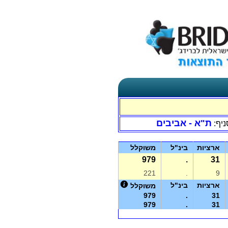
ת"א - אביבים
ניף:
ארציות
בינ"ל
משוקלל
979
.
31
221
.
9
ארציות
בינ"ל
משוקלל
979
.
31
979
.
31