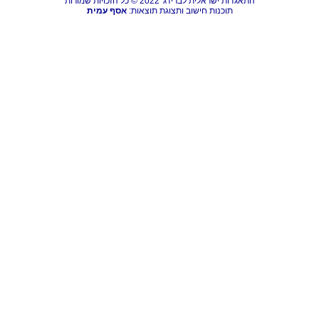
התאגדות ישראלית לברידג' 2022 © כל הזכויות שמורות
תוכנות חישוב ותצוגת תוצאות:
אסף עמית