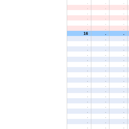
.
.
.
.
.
.
.
.
.
.
.
.
.
.
.
.
.
.
16
.
.
.
.
.
.
.
.
.
.
.
.
.
.
.
.
.
.
.
.
.
.
.
.
.
.
.
.
.
.
.
.
.
.
.
.
.
.
.
.
.
.
.
.
.
.
.
.
.
.
.
.
.
.
.
.