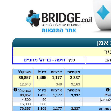
 אמן
יר
הב
חיפה - ברידג' מחניים
סניף:
מקומיות
ארציות
בינ"ל
משוקלל
89,857
1,495
1,177
3,337
12,643
.
348
9,163
מקומיות
ארציות
בינ"ל
משוקלל
שרו
3,337
1,177
1,495
89,857
4,500
90
.
.
15,000
300
.
.
ת פתיחה
3,337
1,177
1,105
70,357