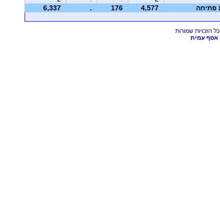
ת פתיחה
4,577
176
.
6,337
אסף עמית