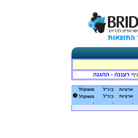
רעננה - ההגנה
יף:
ארציות
בינ"ל
משוקלל
ארציות
בינ"ל
משוקלל
.
.
.