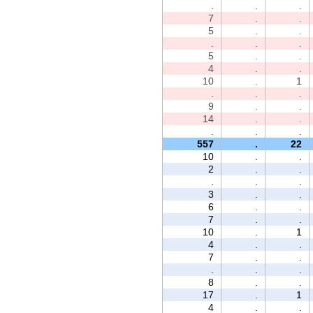
.
.
.
7
.
.
5
.
.
.
.
.
5
.
.
4
.
.
10
.
1
.
.
.
9
.
.
14
.
.
.
.
.
557
.
22
10
.
.
2
.
.
.
.
.
3
.
.
6
.
.
7
.
.
10
.
1
4
.
.
7
.
.
.
.
.
8
.
.
17
.
1
4
.
.