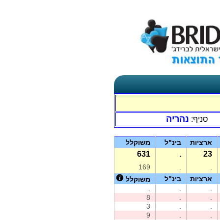
נהריה
סניף:
ארציות
בינ"ל
משוקלל
631
.
23
169
.
.
ארציות
בינ"ל
משוקלל
.
.
.
8
.
.
3
.
.
9
.
.