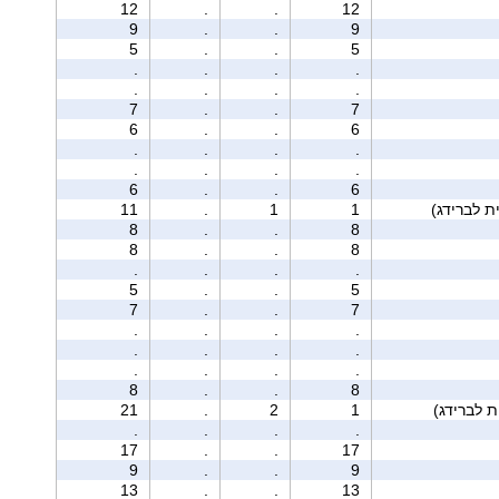
12
.
.
12
9
.
.
9
5
.
.
5
.
.
.
.
.
.
.
.
7
.
.
7
6
.
.
6
.
.
.
.
.
.
.
.
6
.
.
6
11
.
1
1
8
.
.
8
8
.
.
8
.
.
.
.
5
.
.
5
7
.
.
7
.
.
.
.
.
.
.
.
.
.
.
.
8
.
.
8
21
.
2
1
.
.
.
.
17
.
.
17
9
.
.
9
13
.
.
13