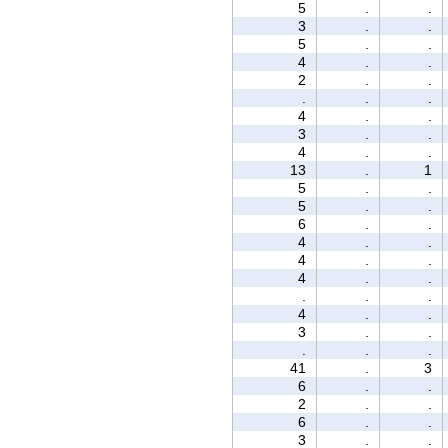
5
.
.
3
.
.
5
.
.
4
.
.
2
.
.
.
.
.
4
.
.
3
.
.
4
.
.
13
.
1
5
.
.
5
.
.
6
.
.
4
.
.
4
.
.
4
.
.
.
.
.
4
.
.
3
.
.
.
.
.
41
.
3
6
.
.
2
.
.
6
.
.
3
.
.