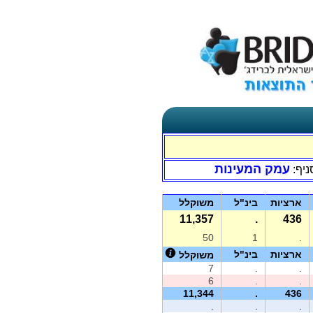
עמק המעינות
ניף:
ארציות
בינ"ל
משוקלל
11,357
.
436
50
1
.
ארציות
בינ"ל
משוקלל
7
.
.
6
.
.
11,344
.
436
.
.
.