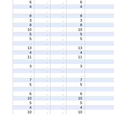
6
.
.
6
4
.
.
4
.
.
.
.
8
.
.
8
3
.
.
3
8
.
.
8
10
.
.
10
5
.
.
5
5
.
.
5
.
.
.
.
13
.
.
13
4
.
.
4
11
.
.
11
.
.
.
.
3
.
.
3
.
.
.
.
.
.
.
.
7
.
.
7
5
.
.
5
.
.
.
.
6
.
.
6
10
.
.
10
5
.
.
5
4
.
.
4
10
.
.
10