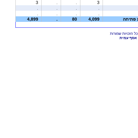
3
.
.
3
.
.
.
.
.
.
.
.
ת פתיחה
4,099
80
.
4,899
אסף עמית