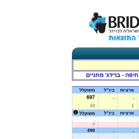
חיפה - ברידג' מחניים
ארציות
בינ"ל
משוקלל
697
.
.
10
.
1
ארציות
בינ"ל
משוקלל
.
.
.
7
.
.
690
.
.
.
.
.