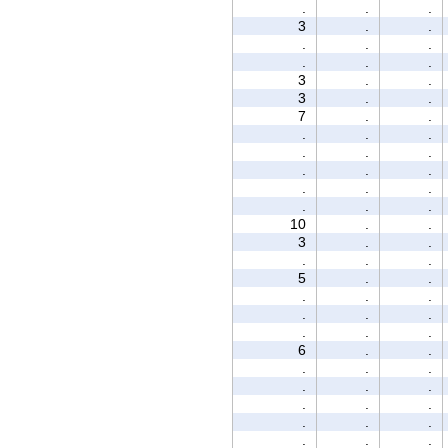
.
.
.
3
.
.
.
.
.
.
.
.
3
.
.
3
.
.
7
.
.
.
.
.
.
.
.
.
.
.
.
.
.
.
.
.
10
.
.
3
.
.
.
.
.
5
.
.
.
.
.
.
.
.
.
.
.
6
.
.
.
.
.
.
.
.
.
.
.
.
.
.
.
.
.