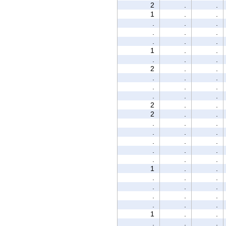
2
.
.
1
.
.
.
.
.
.
.
.
.
.
.
1
.
.
.
.
.
2
.
.
.
.
.
.
.
.
.
.
.
2
.
.
2
.
.
.
.
.
.
.
.
.
.
.
.
.
.
.
.
.
1
.
.
.
.
.
.
.
.
.
.
.
.
.
.
1
.
.
.
.
.