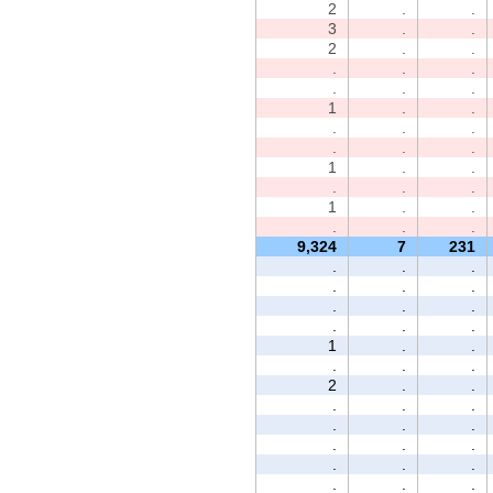
2
.
.
3
.
.
2
.
.
.
.
.
.
.
.
1
.
.
.
.
.
.
.
.
1
.
.
.
.
.
1
.
.
.
.
.
9,324
7
231
.
.
.
.
.
.
.
.
.
.
.
.
1
.
.
.
.
.
2
.
.
.
.
.
.
.
.
.
.
.
.
.
.
.
.
.