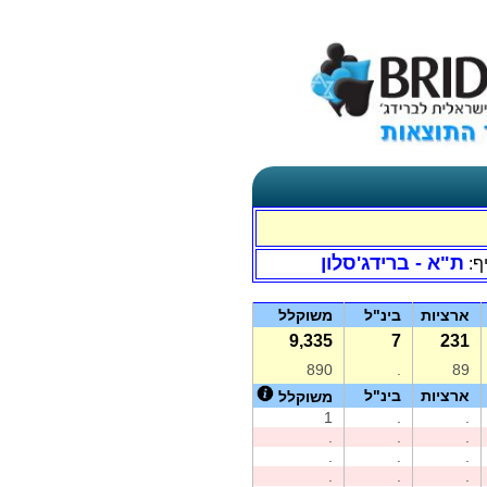
ת"א - ברידג'סלון
ף:
ארציות
בינ"ל
משוקלל
9,335
7
231
890
.
89
ארציות
בינ"ל
משוקלל
1
.
.
.
.
.
.
.
.
.
.
.