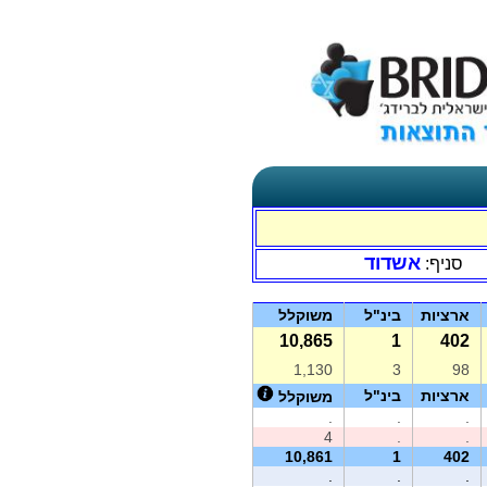
אשדוד
סניף:
ארציות
בינ"ל
משוקלל
10,865
1
402
1,130
3
98
ארציות
בינ"ל
משוקלל
.
.
.
4
.
.
10,861
1
402
.
.
.