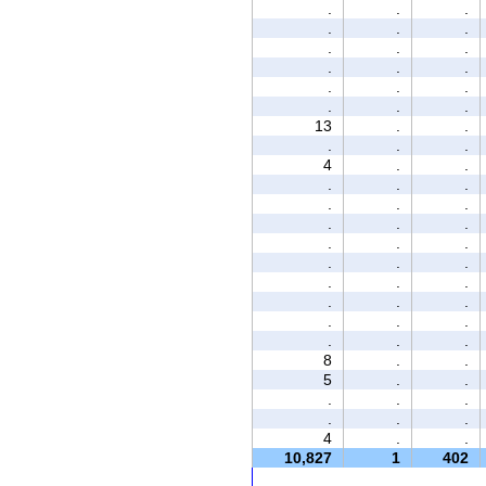
.
.
.
.
.
.
.
.
.
.
.
.
.
.
.
.
.
.
13
.
.
.
.
.
4
.
.
.
.
.
.
.
.
.
.
.
.
.
.
.
.
.
.
.
.
.
.
.
.
.
.
.
.
.
8
.
.
5
.
.
.
.
.
.
.
.
4
.
.
10,827
1
402