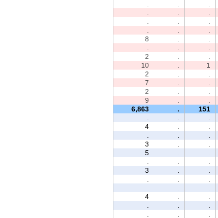
.
.
.
.
.
.
.
.
.
.
.
.
8
.
.
.
.
.
2
.
.
10
.
1
2
.
.
7
.
.
2
.
.
9
.
.
6,863
.
151
.
.
.
4
.
.
.
.
.
3
.
.
5
.
.
.
.
.
3
.
.
.
.
.
.
.
.
4
.
.
.
.
.
.
.
.