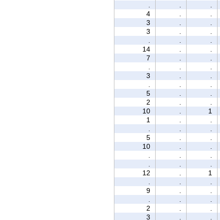
.
.
.
4
.
.
3
.
.
3
.
.
.
.
.
14
.
.
7
.
.
.
.
.
3
.
.
.
.
.
5
.
.
2
.
.
10
.
1
1
.
.
.
.
.
5
.
.
10
.
.
.
.
.
.
.
.
12
.
1
.
.
.
9
.
.
.
.
.
2
.
.
3
.
.