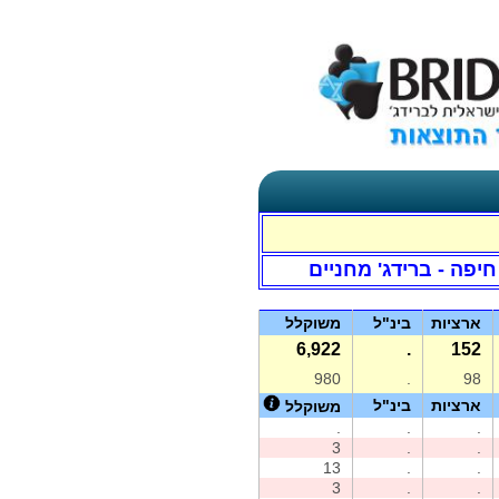
חיפה - ברידג' מחניים
ארציות
בינ"ל
משוקלל
6,922
.
152
980
.
98
ארציות
בינ"ל
משוקלל
.
.
.
3
.
.
13
.
.
3
.
.