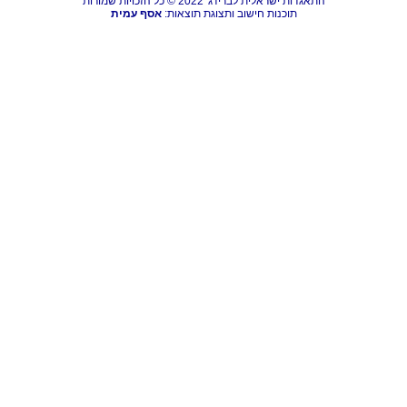
התאגדות ישראלית לברידג' 2022 © כל הזכויות שמורות
תוכנות חישוב ותצוגת תוצאות:
אסף עמית