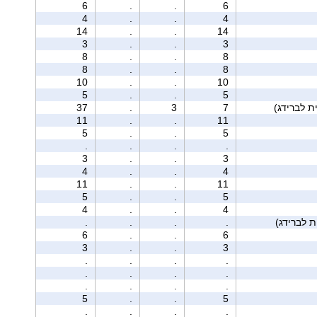
6
.
.
6
4
.
.
4
14
.
.
14
3
.
.
3
8
.
.
8
8
.
.
8
10
.
.
10
5
.
.
5
37
.
3
7
11
.
.
11
5
.
.
5
.
.
.
.
3
.
.
3
4
.
.
4
11
.
.
11
5
.
.
5
4
.
.
4
.
.
.
.
6
.
.
6
3
.
.
3
.
.
.
.
.
.
.
.
.
.
.
.
5
.
.
5
.
.
.
.