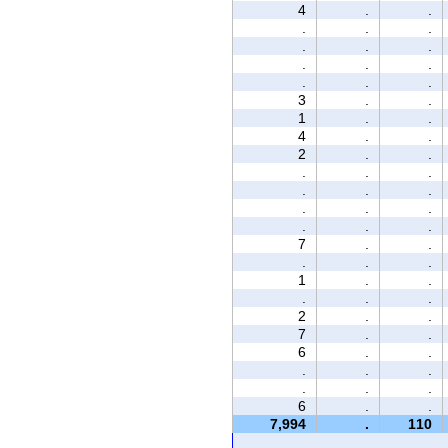
4
.
.
.
.
.
.
.
.
.
.
.
.
.
.
3
.
.
1
.
.
4
.
.
2
.
.
.
.
.
.
.
.
.
.
.
.
.
.
7
.
.
.
.
.
1
.
.
.
.
.
2
.
.
7
.
.
6
.
.
.
.
.
.
.
.
6
.
.
7,994
.
110