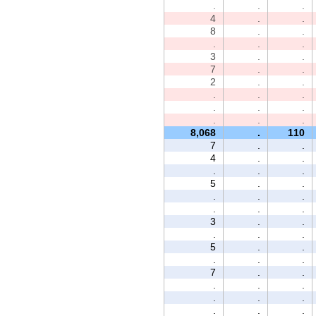
.
.
.
4
.
.
8
.
.
.
.
.
3
.
.
7
.
.
2
.
.
.
.
.
.
.
.
.
.
.
8,068
.
110
7
.
.
4
.
.
.
.
.
5
.
.
.
.
.
.
.
.
3
.
.
.
.
.
5
.
.
.
.
.
7
.
.
.
.
.
.
.
.
.
.
.