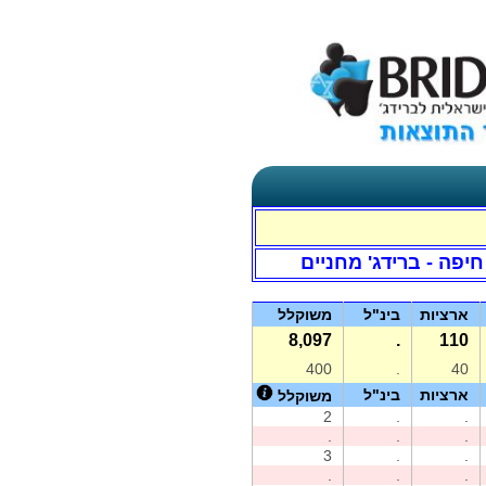
חיפה - ברידג' מחניים
ארציות
בינ"ל
משוקלל
8,097
.
110
400
.
40
ארציות
בינ"ל
משוקלל
2
.
.
.
.
.
3
.
.
.
.
.