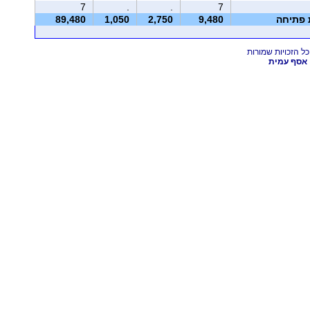
7
.
.
7
ת פתיחה
9,480
2,750
1,050
89,480
אסף עמית