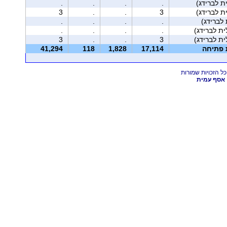
.
.
.
.
3
.
.
3
לברידג)
.
.
.
.
.
.
.
.
3
.
.
3
ת פתיחה
17,114
1,828
118
41,294
אסף עמית