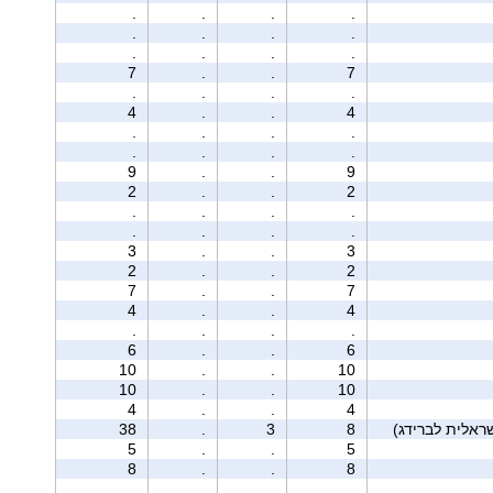
.
.
.
.
.
.
.
.
.
.
.
.
7
.
.
7
.
.
.
.
4
.
.
4
.
.
.
.
.
.
.
.
9
.
.
9
2
.
.
2
.
.
.
.
.
.
.
.
3
.
.
3
2
.
.
2
7
.
.
7
4
.
.
4
.
.
.
.
6
.
.
6
10
.
.
10
10
.
.
10
4
.
.
4
38
.
3
8
5
.
.
5
8
.
.
8
.
.
.
.