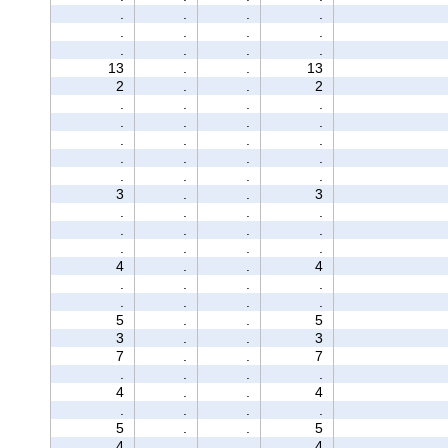
.
.
.
.
.
.
.
.
.
.
.
.
13
.
.
13
2
.
.
2
.
.
.
.
.
.
.
.
.
.
.
.
.
.
.
.
.
.
.
.
3
.
.
3
.
.
.
.
.
.
.
.
.
.
.
.
4
.
.
4
.
.
.
.
.
.
.
.
5
.
.
5
3
.
.
3
7
.
.
7
.
.
.
.
4
.
.
4
.
.
.
.
5
.
.
5
4
.
.
4