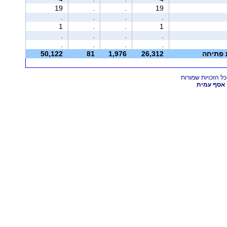
19
.
.
19
.
.
.
.
1
.
.
1
.
.
.
.
.
.
.
.
ת פתיחה
26,312
1,976
81
50,122
אסף עמית