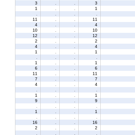
3
.
.
3
1
.
.
1
.
.
.
.
11
.
.
11
4
.
.
4
10
.
.
10
12
.
.
12
2
.
.
2
4
.
.
4
1
.
.
1
.
.
.
.
1
.
.
1
6
.
.
6
11
.
.
11
7
.
.
7
4
.
.
4
.
.
.
.
1
.
.
1
9
.
.
9
.
.
.
.
1
.
.
1
.
.
.
.
16
.
.
16
2
.
.
2
.
.
.
.