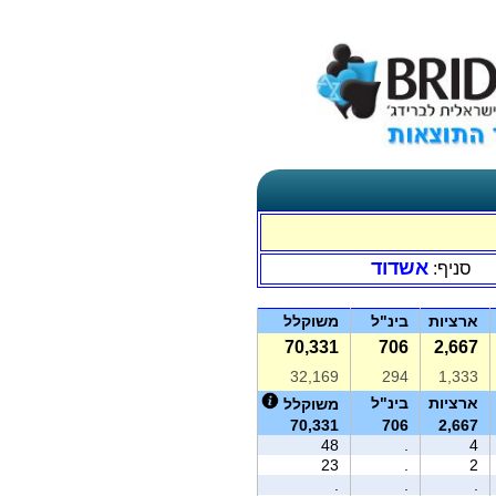
אשדוד
סניף:
ארציות
בינ"ל
משוקלל
70,331
706
2,667
32,169
294
1,333
ארציות
בינ"ל
משוקלל
70,331
706
2,667
48
.
4
23
.
2
.
.
.