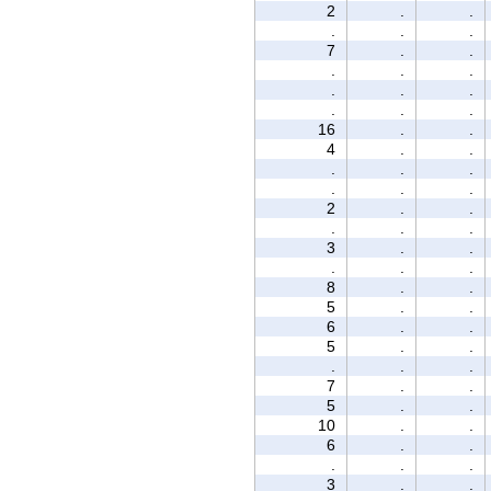
2
.
.
.
.
.
7
.
.
.
.
.
.
.
.
.
.
.
16
.
.
4
.
.
.
.
.
.
.
.
2
.
.
.
.
.
3
.
.
.
.
.
8
.
.
5
.
.
6
.
.
5
.
.
.
.
.
7
.
.
5
.
.
10
.
.
6
.
.
.
.
.
3
.
.