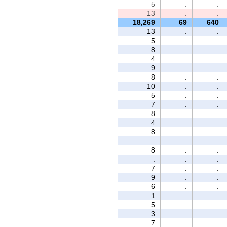
5
.
.
13
.
.
18,269
69
640
13
.
.
5
.
.
8
.
.
4
.
.
9
.
.
8
.
.
10
.
.
5
.
.
7
.
.
8
.
.
4
.
.
8
.
.
.
.
.
8
.
.
.
.
.
7
.
.
9
.
.
6
.
.
1
.
.
5
.
.
3
.
.
7
.
.