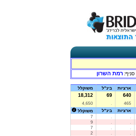
רמת השרון
סניף:
ארציות
בינ"ל
משוקלל
18,312
69
640
4,650
.
465
ארציות
בינ"ל
משוקלל
7
.
.
9
.
.
7
.
.
2
.
.