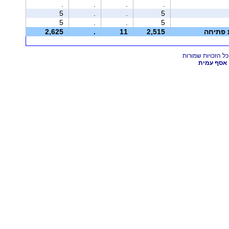
.
.
.
.
5
.
.
5
5
.
.
5
ת פתיחה
2,515
11
.
2,625
אסף עמית