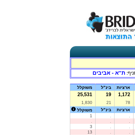
ת"א - אביבים
ניף:
ארציות
בינ"ל
משוקלל
25,531
19
1,172
1,830
21
78
ארציות
בינ"ל
משוקלל
1
.
.
.
.
.
3
.
.
13
.
.