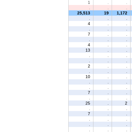
1
.
.
.
.
.
25,513
19
1,172
.
.
.
4
.
.
.
.
.
7
.
.
.
.
.
4
.
.
13
.
.
.
.
.
.
.
.
2
.
.
.
.
.
10
.
.
.
.
.
.
.
.
7
.
.
.
.
.
25
.
2
.
.
.
7
.
.
.
.
.
.
.
.
.
.
.